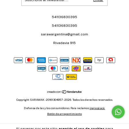
541136830395
541136830395
sarawargentina@gmail.com
Rivadavia 915
Copyright SARAWAK - 20161304957 - 2026. Todos los derechos reservados.
Defensa de las y los consumidores. Para reclamos
ingresá acá.
Botón de arrepentimiento
Al navegar por este sitio
aceptás el uso de cookies
para