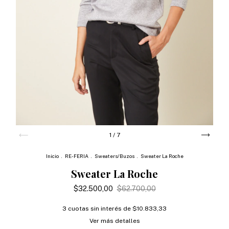
1
/
7
Inicio
.
RE-FERIA
.
Sweaters/Buzos
.
Sweater La Roche
Sweater La Roche
$32.500,00
$62.700,00
3
cuotas sin interés de
$10.833,33
Ver más detalles