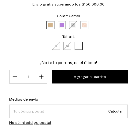
Envío gratis
superando los
$150.000,00
Color:
Camel
Talle:
L
S
M
L
¡No te lo pierdas, es el último!
Entregas para el CP:
Cambiar CP
Medios de envío
Calcular
No sé mi código postal