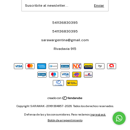
541136830395
541136830395
sarawargentina@gmail.com
Rivadavia 915
Copyright SARAWAK - 20161304957 - 2026. Todos los derechos reservados.
Defensa de las y los consumidores. Para reclamos
ingresá acá.
Botón de arrepentimiento