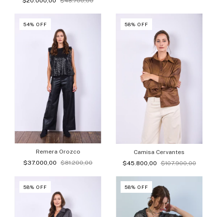
$20.000,00
$48.700,00
54
%
OFF
58
%
OFF
Remera Orozco
Camisa Cervantes
$37.000,00
$81.200,00
$45.800,00
$107.900,00
58
%
OFF
58
%
OFF