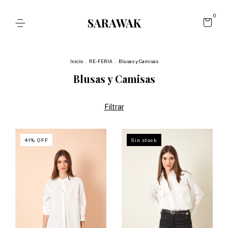
0
SARAWAK
Inicio
.
RE-FERIA
.
Blusas y Camisas
Blusas y Camisas
Filtrar
41
%
OFF
Sin stock